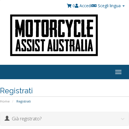
0
Accedi
Scegli lingua
Togg
navig
Registrati
Home
Registrati
Già registrato?