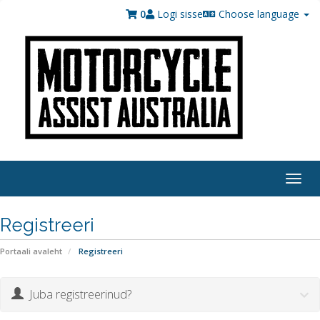
0
Logi sisse
Choose language
Togg
navi
Registreeri
Portaali avaleht
Registreeri
Juba registreerinud?