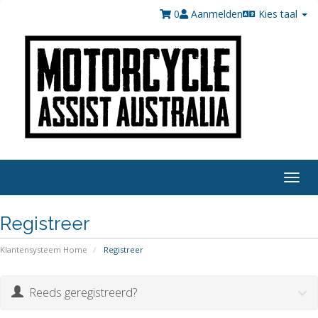
0
Aanmelden
Kies taal
Togg
navig
Registreer
Klantensysteem Home
Registreer
Reeds geregistreerd?