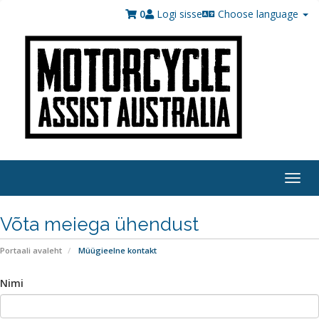
0
Logi sisse
Choose language
Togg
navi
Võta meiega ühendust
Portaali avaleht
Müügieelne kontakt
Nimi