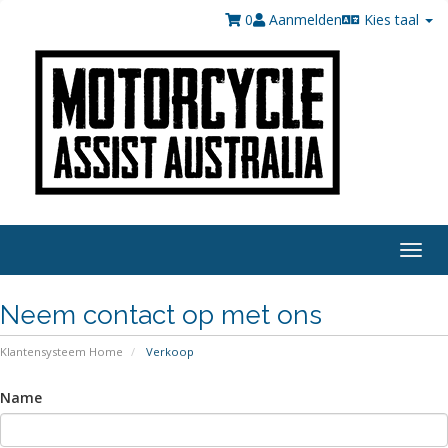
0
Aanmelden
Kies taal
Togg
navig
Neem contact op met ons
Klantensysteem Home
Verkoop
Name