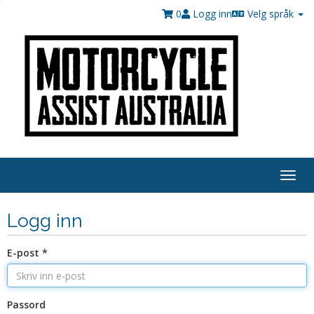
0
Logg inn
Velg språk
Togg
navig
Logg inn
E-post *
Passord