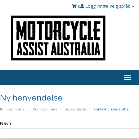
0
Logg inn
Velg språk
Togg
navig
Ny henvendelse
Kundeområdet
Kundeområde
Brukerstøtte
Kontakt brukerstøtte
Navn