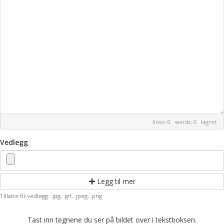
lines: 0 words: 0
lagret
Vedlegg
Legg til mer
Tillatte fil-vedlegg: .jpg, .gif, .jpeg, .png
Tast inn tegnene du ser på bildet over i tekstboksen.