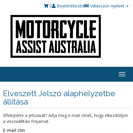
0
Bejelentkezés
Válasszon nyelvet
Togg
navig
Elveszett Jelszó alaphelyzetbe
állítása
Elfelejtette a jelszavát? Adja meg e-mail címét, hogy elkezdődjön
a visszaállítási folyamat.
E-mail cím