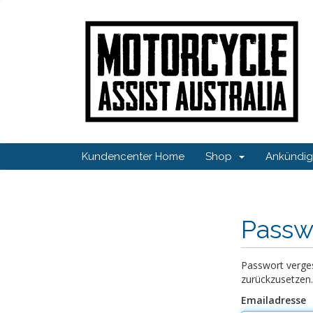
Kundencenter Home
Shop
Ankündi
Passw
Passwort verges
zurückzusetzen.
Emailadresse