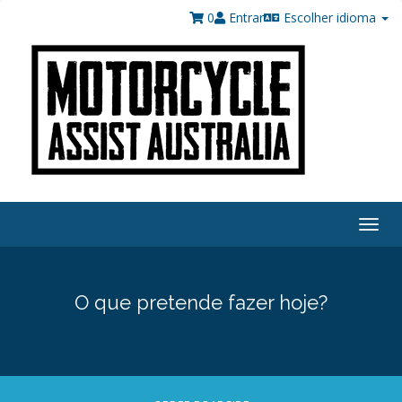
0
Entrar
Escolher idioma
Togg
navig
O que pretende fazer hoje?