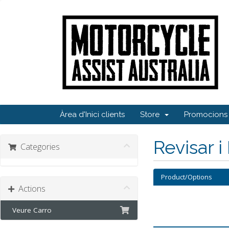
Àrea d'Inici clients
Store
Promocions
Revisar i
Categories
Product/Options
Actions
Veure Carro