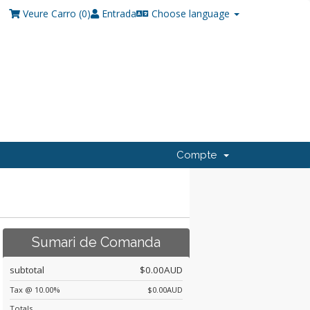
Veure Carro (
0
)
Entrada
Choose language
Compte
Sumari de Comanda
subtotal
$0.00AUD
Tax @ 10.00%
$0.00AUD
Totals