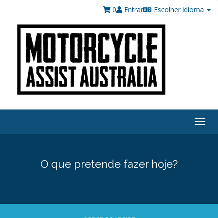
0
Entrar
Escolher idioma
Togg
navig
O que pretende fazer hoje?